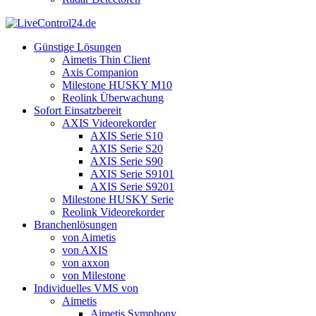
Günstige Lösungen
Aimetis Thin Client
Axis Companion
Milestone HUSKY M10
Reolink Überwachung
Sofort Einsatzbereit
AXIS Videorekorder
AXIS Serie S10
AXIS Serie S20
AXIS Serie S90
AXIS Serie S9101
AXIS Serie S9201
Milestone HUSKY Serie
Reolink Videorekorder
Branchenlösungen
von Aimetis
von AXIS
von axxon
von Milestone
Individuelles VMS von
Aimetis
Aimetis Symphony