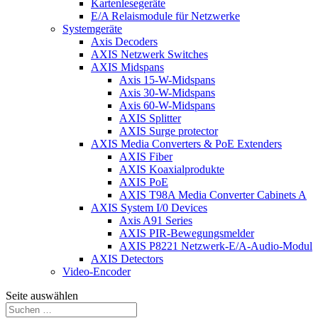
Kartenlesegeräte
E/A Relaismodule für Netzwerke
Systemgeräte
Axis Decoders
AXIS Netzwerk Switches
AXIS Midspans
Axis 15-W-Midspans
Axis 30-W-Midspans
Axis 60-W-Midspans
AXIS Splitter
AXIS Surge protector
AXIS Media Converters & PoE Extenders
AXIS Fiber
AXIS Koaxialprodukte
AXIS PoE
AXIS T98A Media Converter Cabinets A
AXIS System I/0 Devices
Axis A91 Series
AXIS PIR-Bewegungsmelder
AXIS P8221 Netzwerk-E/A-Audio-Modul
AXIS Detectors
Video-Encoder
Seite auswählen