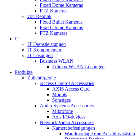
Fixed Dome Kameras
PTZ Kameras
von Reolink
Fixed Bullet Kameras
Fixed Dome Kameras
PTZ Kameras
IT
IT Dienstleistungen
IT Komponenten
IT Lösungen
Business WLAN
Edimax WLAN Lösungen
Produkte
Zubehörgeräte
Access Control Accessories
AXIS Access Card
Mounts
Sonstiges
Audio Systems Accessories
Mikrofone
Axis I/O-devices
Network Video Accessories
Kamerabefestigungen
Wandmontage und Anschlusskästen