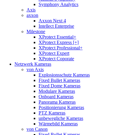
Symphony Analytics
Axis
axxon
Axxon Next 4
Intellect Enterprise
Milestone
XProtect Essential+
XProtect Express [+]
XProtect Professional+
XProtect Expert
XProtect Coporate
Netzwerk Kameras
von Axis
Explosionsschutz Kameras
Fixed Bullet Kameras
Fixed Dome Kameras
Modulare Kameras
Onboard Kameras
Panorama Kameras
Positionierung Kameras
PTZ Kameras
unbewegliche Kameras
Wärmebild Kameras
von Canon
Fixed Bullet Kameras