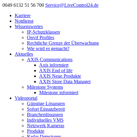
0049 6132 51 56 700
Service@LiveControl24.de
Karriere
Notdienst
Wissenswertes
IP-Schutzklassen
Onvif Profiles
Rechtliche Grenze der Überwachung
Wie wird es gemacht?
Aktuelles
AXIS Communications
Axis informiert
AXIS End of life
AXIS Neue Produkte
AXIS Store Data Manager
Milestone Systems
Milestone informiert
Videoportal
Günstige Lösungen
Sofort Einsatzbereit
Branchenlösungen
Individuelles VMS
Netzwerk Kameras
Produkte
Radar Detectoren