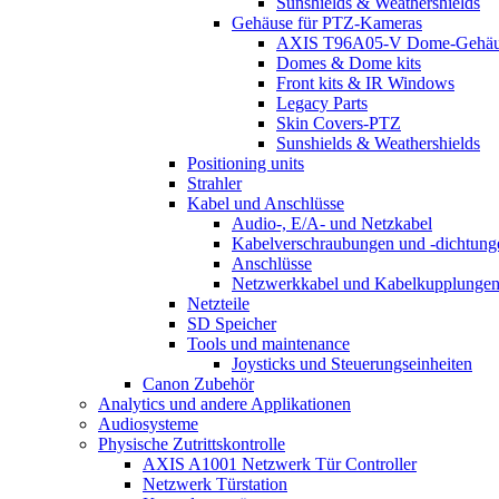
Sunshields & Weathershields
Gehäuse für PTZ-Kameras
AXIS T96A05-V Dome-Gehäu
Domes & Dome kits
Front kits & IR Windows
Legacy Parts
Skin Covers-PTZ
Sunshields & Weathershields
Positioning units
Strahler
Kabel und Anschlüsse
Audio-, E/A- und Netzkabel
Kabelverschraubungen und -dichtung
Anschlüsse
Netzwerkkabel und Kabelkupplunge
Netzteile
SD Speicher
Tools und maintenance
Joysticks und Steuerungseinheiten
Canon Zubehör
Analytics und andere Applikationen
Audiosysteme
Physische Zutrittskontrolle
AXIS A1001 Netzwerk Tür Controller
Netzwerk Türstation