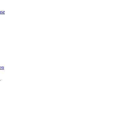
se
en
n