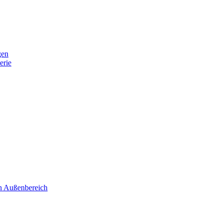
gen
erie
 Außenbereich