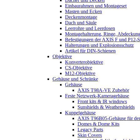
Dächer und Decken
Einbaurahmen und Montageset
Masten und Ecken
Deckenmontage
Dach und Säule
Leerrohre und Leerdosen
Montagehalterung, Ringe, Abdeckun
Befestigungen der AXIS F und P12-S
Halterungen und Explosionsschutz
Artikel für DIN-Schienen
Objektive
Konverterobjektive
CS-Objektive
M12-Objektive
Gehäuse und Schränke
Gehäuse
AXIS T98A-VE Zubehör
Feste Netzwerk-Kameragehäuse
Front kits & IR windows
Sunshields & Weathershields
Kuppelgehäuse
AXIS T96B05-Gehäuse für den
Domes & Dome Kits
Legacy Parts
Skin Covers