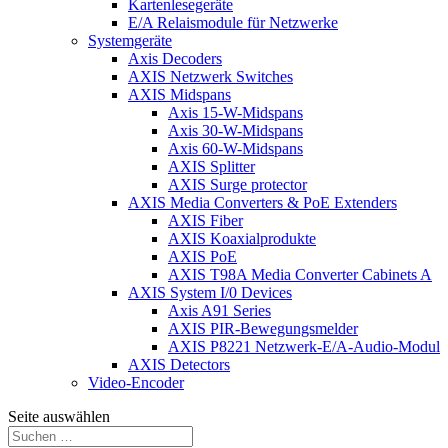
Kartenlesegeräte
E/A Relaismodule für Netzwerke
Systemgeräte
Axis Decoders
AXIS Netzwerk Switches
AXIS Midspans
Axis 15-W-Midspans
Axis 30-W-Midspans
Axis 60-W-Midspans
AXIS Splitter
AXIS Surge protector
AXIS Media Converters & PoE Extenders
AXIS Fiber
AXIS Koaxialprodukte
AXIS PoE
AXIS T98A Media Converter Cabinets A
AXIS System I/0 Devices
Axis A91 Series
AXIS PIR-Bewegungsmelder
AXIS P8221 Netzwerk-E/A-Audio-Modul
AXIS Detectors
Video-Encoder
Seite auswählen