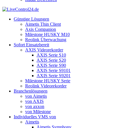
Günstige Lösungen
Aimetis Thin Client
Axis Companion
Milestone HUSKY M10
Reolink Überwachung
Sofort Einsatzbereit
AXIS Videorekorder
AXIS Serie S10
AXIS Serie S20
AXIS Serie S90
AXIS Serie S9101
AXIS Serie S9201
Milestone HUSKY Serie
Reolink Videorekorder
Branchenlösungen
von Aimetis
von AXIS
von axxon
von Milestone
Individuelles VMS von
Aimetis
Aimetis Symphony