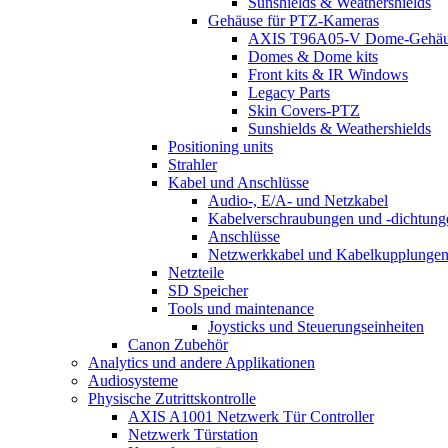
Sunshields & Weathershields
Gehäuse für PTZ-Kameras
AXIS T96A05-V Dome-Gehäu
Domes & Dome kits
Front kits & IR Windows
Legacy Parts
Skin Covers-PTZ
Sunshields & Weathershields
Positioning units
Strahler
Kabel und Anschlüsse
Audio-, E/A- und Netzkabel
Kabelverschraubungen und -dichtung
Anschlüsse
Netzwerkkabel und Kabelkupplunge
Netzteile
SD Speicher
Tools und maintenance
Joysticks und Steuerungseinheiten
Canon Zubehör
Analytics und andere Applikationen
Audiosysteme
Physische Zutrittskontrolle
AXIS A1001 Netzwerk Tür Controller
Netzwerk Türstation