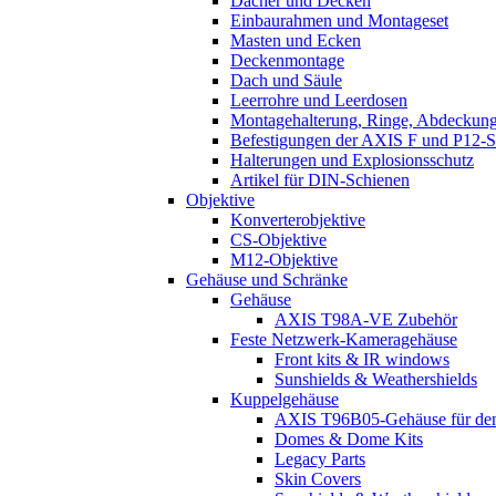
Dächer und Decken
Einbaurahmen und Montageset
Masten und Ecken
Deckenmontage
Dach und Säule
Leerrohre und Leerdosen
Montagehalterung, Ringe, Abdeckun
Befestigungen der AXIS F und P12-S
Halterungen und Explosionsschutz
Artikel für DIN-Schienen
Objektive
Konverterobjektive
CS-Objektive
M12-Objektive
Gehäuse und Schränke
Gehäuse
AXIS T98A-VE Zubehör
Feste Netzwerk-Kameragehäuse
Front kits & IR windows
Sunshields & Weathershields
Kuppelgehäuse
AXIS T96B05-Gehäuse für den
Domes & Dome Kits
Legacy Parts
Skin Covers