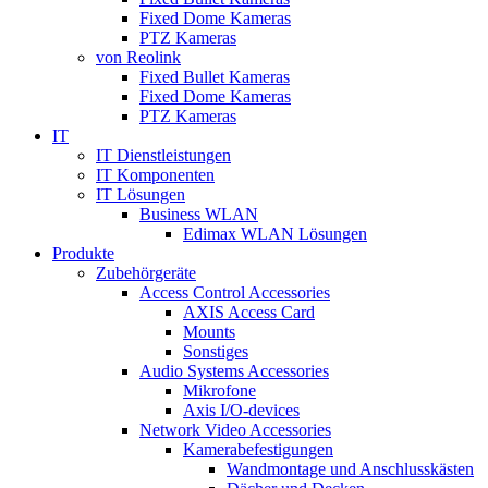
Fixed Dome Kameras
PTZ Kameras
von Reolink
Fixed Bullet Kameras
Fixed Dome Kameras
PTZ Kameras
IT
IT Dienstleistungen
IT Komponenten
IT Lösungen
Business WLAN
Edimax WLAN Lösungen
Produkte
Zubehörgeräte
Access Control Accessories
AXIS Access Card
Mounts
Sonstiges
Audio Systems Accessories
Mikrofone
Axis I/O-devices
Network Video Accessories
Kamerabefestigungen
Wandmontage und Anschlusskästen