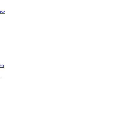
se
en
n