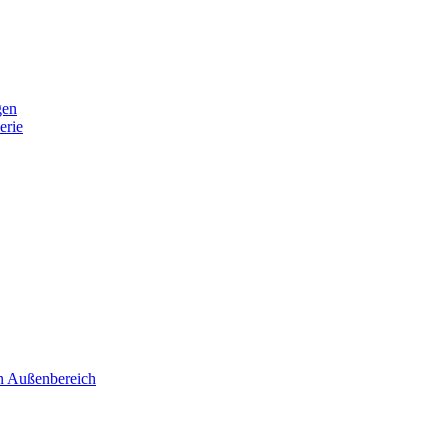
gen
erie
 Außenbereich