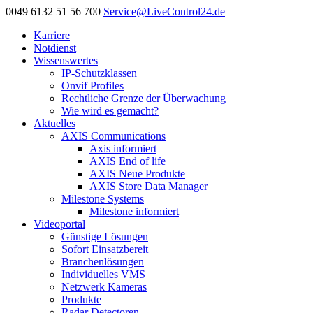
0049 6132 51 56 700
Service@LiveControl24.de
Karriere
Notdienst
Wissenswertes
IP-Schutzklassen
Onvif Profiles
Rechtliche Grenze der Überwachung
Wie wird es gemacht?
Aktuelles
AXIS Communications
Axis informiert
AXIS End of life
AXIS Neue Produkte
AXIS Store Data Manager
Milestone Systems
Milestone informiert
Videoportal
Günstige Lösungen
Sofort Einsatzbereit
Branchenlösungen
Individuelles VMS
Netzwerk Kameras
Produkte
Radar Detectoren