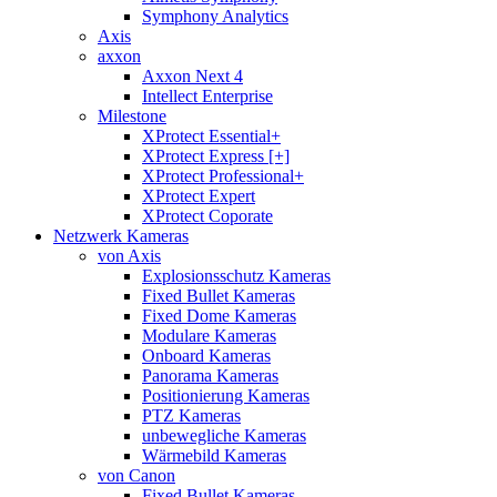
Symphony Analytics
Axis
axxon
Axxon Next 4
Intellect Enterprise
Milestone
XProtect Essential+
XProtect Express [+]
XProtect Professional+
XProtect Expert
XProtect Coporate
Netzwerk Kameras
von Axis
Explosionsschutz Kameras
Fixed Bullet Kameras
Fixed Dome Kameras
Modulare Kameras
Onboard Kameras
Panorama Kameras
Positionierung Kameras
PTZ Kameras
unbewegliche Kameras
Wärmebild Kameras
von Canon
Fixed Bullet Kameras