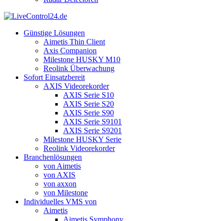
Günstige Lösungen
Aimetis Thin Client
Axis Companion
Milestone HUSKY M10
Reolink Überwachung
Sofort Einsatzbereit
AXIS Videorekorder
AXIS Serie S10
AXIS Serie S20
AXIS Serie S90
AXIS Serie S9101
AXIS Serie S9201
Milestone HUSKY Serie
Reolink Videorekorder
Branchenlösungen
von Aimetis
von AXIS
von axxon
von Milestone
Individuelles VMS von
Aimetis
Aimetis Symphony