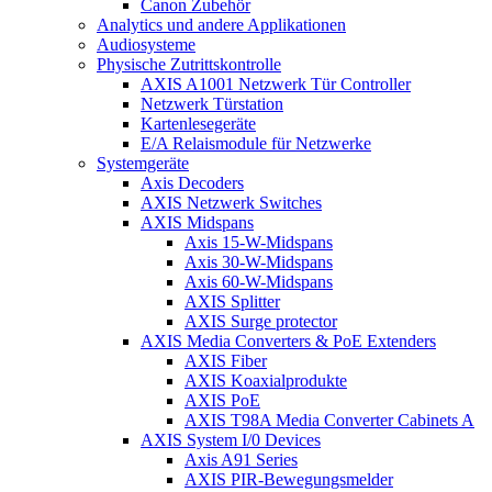
Canon Zubehör
Analytics und andere Applikationen
Audiosysteme
Physische Zutrittskontrolle
AXIS A1001 Netzwerk Tür Controller
Netzwerk Türstation
Kartenlesegeräte
E/A Relaismodule für Netzwerke
Systemgeräte
Axis Decoders
AXIS Netzwerk Switches
AXIS Midspans
Axis 15-W-Midspans
Axis 30-W-Midspans
Axis 60-W-Midspans
AXIS Splitter
AXIS Surge protector
AXIS Media Converters & PoE Extenders
AXIS Fiber
AXIS Koaxialprodukte
AXIS PoE
AXIS T98A Media Converter Cabinets A
AXIS System I/0 Devices
Axis A91 Series
AXIS PIR-Bewegungsmelder