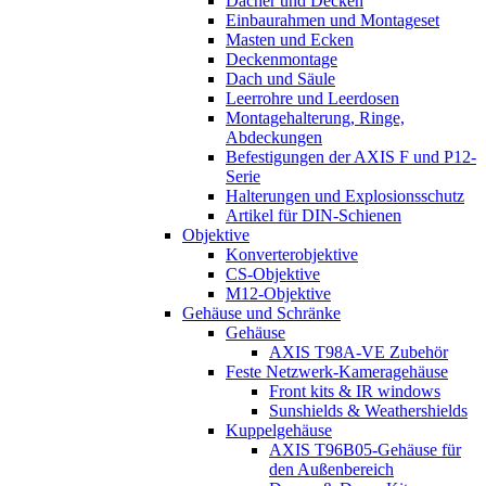
Dächer und Decken
Einbaurahmen und Montageset
Masten und Ecken
Deckenmontage
Dach und Säule
Leerrohre und Leerdosen
Montagehalterung, Ringe,
Abdeckungen
Befestigungen der AXIS F und P12-
Serie
Halterungen und Explosionsschutz
Artikel für DIN-Schienen
Objektive
Konverterobjektive
CS-Objektive
M12-Objektive
Gehäuse und Schränke
Gehäuse
AXIS T98A-VE Zubehör
Feste Netzwerk-Kameragehäuse
Front kits & IR windows
Sunshields & Weathershields
Kuppelgehäuse
AXIS T96B05-Gehäuse für
den Außenbereich