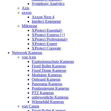
Symphony Analytics
Axis
axxon
Axxon Next 4
Intellect Enterprise
Milestone
XProtect Essential+
XProtect Express [+]
XProtect Professional+
XProtect Expert
XProtect Coporate
Netzwerk Kameras
von Axis
Explosionsschutz Kameras
Fixed Bullet Kameras
Fixed Dome Kameras
Modulare Kameras
Onboard Kameras
Panorama Kameras
Positionierung Kameras
PTZ Kameras
unbewegliche Kameras
Wärmebild Kameras
von Canon
Fixed Bullet Kameras