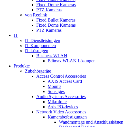
Fixed Dome Kameras
PTZ Kameras
von Reolink
Fixed Bullet Kameras
Fixed Dome Kameras
PTZ Kameras
IT
IT Dienstleistungen
IT Komponenten
IT Lösungen
Business WLAN
Edimax WLAN Lösungen
Produkte
Zubehörgeräte
Access Control Accessories
AXIS Access Card
Mounts
Sonstiges
Audio Systems Accessories
Mikrofone
Axis I/O-devices
Network Video Accessories
Kamerabefestigungen
Wandmontage und Anschlusskästen