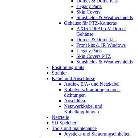
Domes & Dome Kits
Legacy Parts
Skin Covers
Sunshields & Weathershields
Gehäuse für PTZ-Kameras
AXIS T96A05-V Dome-
Gehäuse
Domes & Dome kits
Front kits & IR Windows
Legacy Parts
Skin Covers-PTZ
Sunshields & Weathershields
Positioning units
Strahler
Kabel und Anschlüsse
Audio-, E/A- und Netzkabel
Kabelverschraubungen und -
dichtungen
Anschlüsse
Netzwerkkabel und
Kabelkupplungen
Netzteile
SD Speicher
Tools und maintenance
Joysticks und Steuerungseinheiten