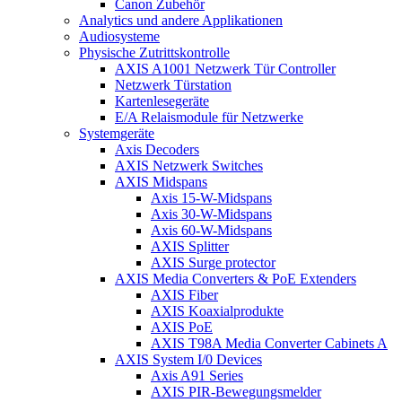
Canon Zubehör
Analytics und andere Applikationen
Audiosysteme
Physische Zutrittskontrolle
AXIS A1001 Netzwerk Tür Controller
Netzwerk Türstation
Kartenlesegeräte
E/A Relaismodule für Netzwerke
Systemgeräte
Axis Decoders
AXIS Netzwerk Switches
AXIS Midspans
Axis 15-W-Midspans
Axis 30-W-Midspans
Axis 60-W-Midspans
AXIS Splitter
AXIS Surge protector
AXIS Media Converters & PoE Extenders
AXIS Fiber
AXIS Koaxialprodukte
AXIS PoE
AXIS T98A Media Converter Cabinets A
AXIS System I/0 Devices
Axis A91 Series
AXIS PIR-Bewegungsmelder