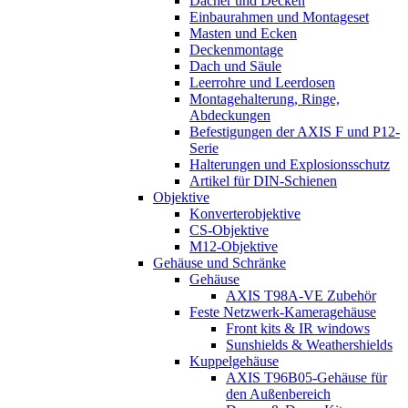
Dächer und Decken
Einbaurahmen und Montageset
Masten und Ecken
Deckenmontage
Dach und Säule
Leerrohre und Leerdosen
Montagehalterung, Ringe,
Abdeckungen
Befestigungen der AXIS F und P12-
Serie
Halterungen und Explosionsschutz
Artikel für DIN-Schienen
Objektive
Konverterobjektive
CS-Objektive
M12-Objektive
Gehäuse und Schränke
Gehäuse
AXIS T98A-VE Zubehör
Feste Netzwerk-Kameragehäuse
Front kits & IR windows
Sunshields & Weathershields
Kuppelgehäuse
AXIS T96B05-Gehäuse für
den Außenbereich