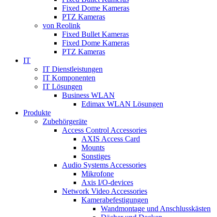
Fixed Dome Kameras
PTZ Kameras
von Reolink
Fixed Bullet Kameras
Fixed Dome Kameras
PTZ Kameras
IT
IT Dienstleistungen
IT Komponenten
IT Lösungen
Business WLAN
Edimax WLAN Lösungen
Produkte
Zubehörgeräte
Access Control Accessories
AXIS Access Card
Mounts
Sonstiges
Audio Systems Accessories
Mikrofone
Axis I/O-devices
Network Video Accessories
Kamerabefestigungen
Wandmontage und Anschlusskästen