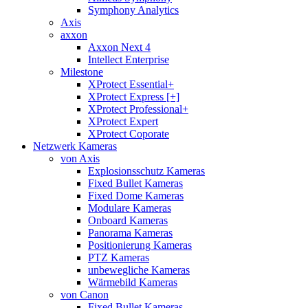
Symphony Analytics
Axis
axxon
Axxon Next 4
Intellect Enterprise
Milestone
XProtect Essential+
XProtect Express [+]
XProtect Professional+
XProtect Expert
XProtect Coporate
Netzwerk Kameras
von Axis
Explosionsschutz Kameras
Fixed Bullet Kameras
Fixed Dome Kameras
Modulare Kameras
Onboard Kameras
Panorama Kameras
Positionierung Kameras
PTZ Kameras
unbewegliche Kameras
Wärmebild Kameras
von Canon
Fixed Bullet Kameras