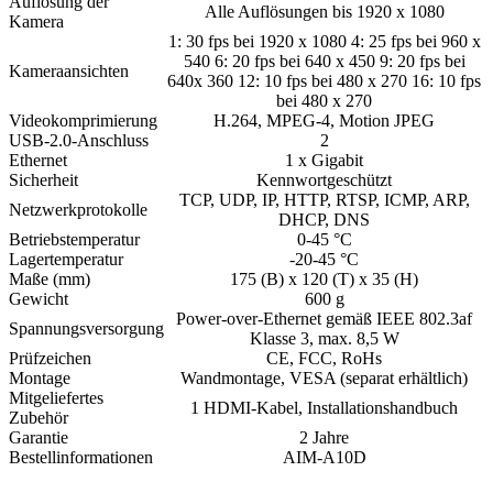
Auflösung der
Alle Auflösungen bis 1920 x 1080
Kamera
1: 30 fps bei 1920 x 1080 4: 25 fps bei 960 x
540 6: 20 fps bei 640 x 450 9: 20 fps bei
Kameraansichten
640x 360 12: 10 fps bei 480 x 270 16: 10 fps
bei 480 x 270
Videokomprimierung
H.264, MPEG-4, Motion JPEG
USB-2.0-Anschluss
2
Ethernet
1 x Gigabit
Sicherheit
Kennwortgeschützt
TCP, UDP, IP, HTTP, RTSP, ICMP, ARP,
Netzwerkprotokolle
DHCP, DNS
Betriebstemperatur
0-45 °C
Lagertemperatur
-20-45 °C
Maße (mm)
175 (B) x 120 (T) x 35 (H)
Gewicht
600 g
Power-over-Ethernet gemäß IEEE 802.3af
Spannungsversorgung
Klasse 3, max. 8,5 W
Prüfzeichen
CE, FCC, RoHs
Montage
Wandmontage, VESA (separat erhältlich)
Mitgeliefertes
1 HDMI-Kabel, Installationshandbuch
Zubehör
Garantie
2 Jahre
Bestellinformationen
AIM-A10D