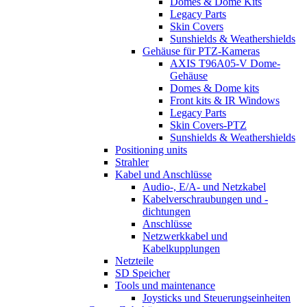
Domes & Dome Kits
Legacy Parts
Skin Covers
Sunshields & Weathershields
Gehäuse für PTZ-Kameras
AXIS T96A05-V Dome-
Gehäuse
Domes & Dome kits
Front kits & IR Windows
Legacy Parts
Skin Covers-PTZ
Sunshields & Weathershields
Positioning units
Strahler
Kabel und Anschlüsse
Audio-, E/A- und Netzkabel
Kabelverschraubungen und -
dichtungen
Anschlüsse
Netzwerkkabel und
Kabelkupplungen
Netzteile
SD Speicher
Tools und maintenance
Joysticks und Steuerungseinheiten