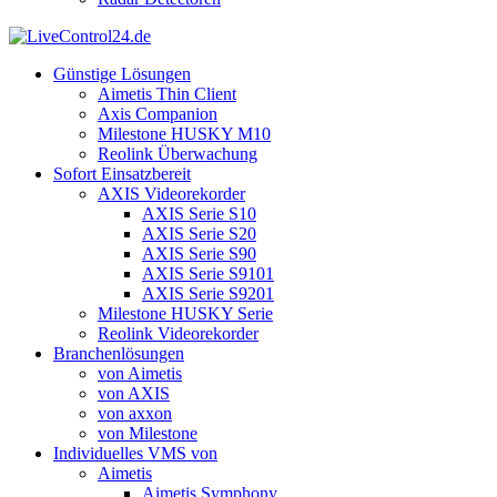
Günstige Lösungen
Aimetis Thin Client
Axis Companion
Milestone HUSKY M10
Reolink Überwachung
Sofort Einsatzbereit
AXIS Videorekorder
AXIS Serie S10
AXIS Serie S20
AXIS Serie S90
AXIS Serie S9101
AXIS Serie S9201
Milestone HUSKY Serie
Reolink Videorekorder
Branchenlösungen
von Aimetis
von AXIS
von axxon
von Milestone
Individuelles VMS von
Aimetis
Aimetis Symphony