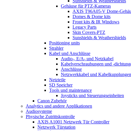
Sunshields & Weathershields
Gehäuse für PTZ-Kameras
AXIS T96A05-V Dome-Gehäu
Domes & Dome kits
Front kits & IR Windows
Legacy Parts
Skin Covers-PTZ
Sunshields & Weathershields
Positioning units
Strahler
Kabel und Anschlüsse
Audio-, E/A- und Netzkabel
Kabelverschraubungen und -dichtung
Anschlüsse
Netzwerkkabel und Kabelkupplunge
Netzteile
SD Speicher
Tools und maintenance
Joysticks und Steuerungseinheiten
Canon Zubehör
Analytics und andere Applikationen
Audiosysteme
Physische Zutrittskontrolle
AXIS A1001 Netzwerk Tür Controller
Netzwerk Türstation