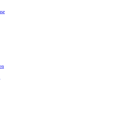
se
en
n