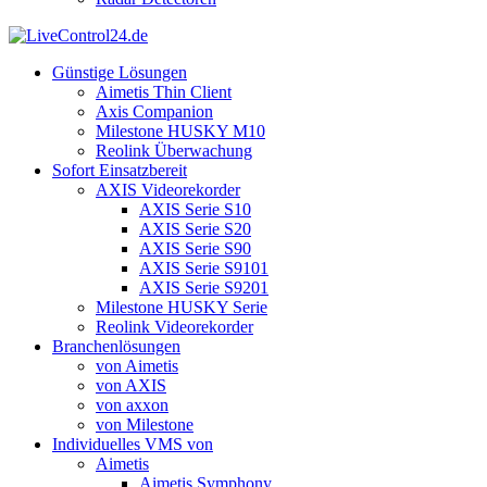
Günstige Lösungen
Aimetis Thin Client
Axis Companion
Milestone HUSKY M10
Reolink Überwachung
Sofort Einsatzbereit
AXIS Videorekorder
AXIS Serie S10
AXIS Serie S20
AXIS Serie S90
AXIS Serie S9101
AXIS Serie S9201
Milestone HUSKY Serie
Reolink Videorekorder
Branchenlösungen
von Aimetis
von AXIS
von axxon
von Milestone
Individuelles VMS von
Aimetis
Aimetis Symphony