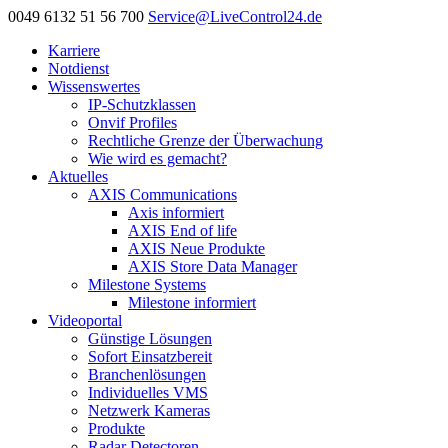
0049 6132 51 56 700
Service@LiveControl24.de
Karriere
Notdienst
Wissenswertes
IP-Schutzklassen
Onvif Profiles
Rechtliche Grenze der Überwachung
Wie wird es gemacht?
Aktuelles
AXIS Communications
Axis informiert
AXIS End of life
AXIS Neue Produkte
AXIS Store Data Manager
Milestone Systems
Milestone informiert
Videoportal
Günstige Lösungen
Sofort Einsatzbereit
Branchenlösungen
Individuelles VMS
Netzwerk Kameras
Produkte
Radar Detectoren