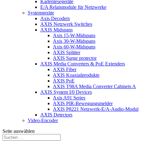
Kartenlesegeräte
E/A Relaismodule für Netzwerke
Systemgeräte
Axis Decoders
AXIS Netzwerk Switches
AXIS Midspans
Axis 15-W-Midspans
Axis 30-W-Midspans
Axis 60-W-Midspans
AXIS Splitter
AXIS Surge protector
AXIS Media Converters & PoE Extenders
AXIS Fiber
AXIS Koaxialprodukte
AXIS PoE
AXIS T98A Media Converter Cabinets A
AXIS System I/0 Devices
Axis A91 Series
AXIS PIR-Bewegungsmelder
AXIS P8221 Netzwerk-E/A-Audio-Modul
AXIS Detectors
Video-Encoder
Seite auswählen