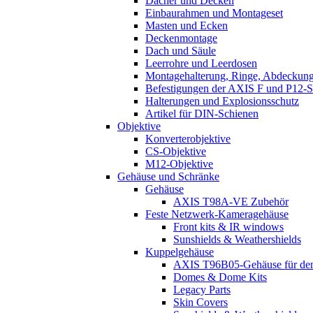
Dächer und Decken
Einbaurahmen und Montageset
Masten und Ecken
Deckenmontage
Dach und Säule
Leerrohre und Leerdosen
Montagehalterung, Ringe, Abdeckun
Befestigungen der AXIS F und P12-S
Halterungen und Explosionsschutz
Artikel für DIN-Schienen
Objektive
Konverterobjektive
CS-Objektive
M12-Objektive
Gehäuse und Schränke
Gehäuse
AXIS T98A-VE Zubehör
Feste Netzwerk-Kameragehäuse
Front kits & IR windows
Sunshields & Weathershields
Kuppelgehäuse
AXIS T96B05-Gehäuse für den
Domes & Dome Kits
Legacy Parts
Skin Covers