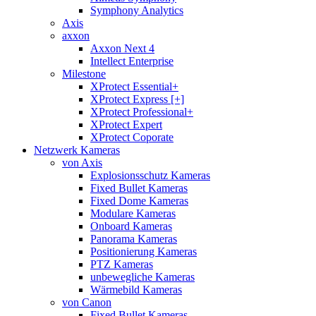
Symphony Analytics
Axis
axxon
Axxon Next 4
Intellect Enterprise
Milestone
XProtect Essential+
XProtect Express [+]
XProtect Professional+
XProtect Expert
XProtect Coporate
Netzwerk Kameras
von Axis
Explosionsschutz Kameras
Fixed Bullet Kameras
Fixed Dome Kameras
Modulare Kameras
Onboard Kameras
Panorama Kameras
Positionierung Kameras
PTZ Kameras
unbewegliche Kameras
Wärmebild Kameras
von Canon
Fixed Bullet Kameras