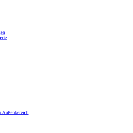
gen
erie
 Außenbereich