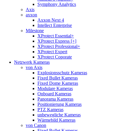
Symphony Analytics
Axis
axxon
Axxon Next 4
Intellect Enterprise
Milestone
XProtect Essential+
XProtect Express [+]
XProtect Professional+
XProtect Expert
XProtect Coporate
Netzwerk Kameras
von Axis
Explosionsschutz Kameras
Fixed Bullet Kameras
Fixed Dome Kameras
Modulare Kameras
Onboard Kameras
Panorama Kameras
Positionierung Kameras
PTZ Kameras
unbewegliche Kameras
Wärmebild Kameras
von Canon
Fixed Bullet Kameras