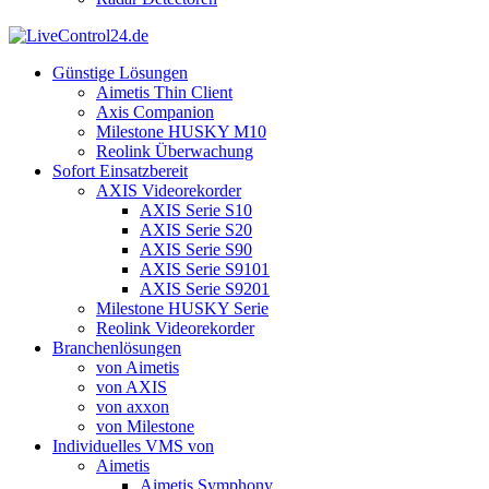
Günstige Lösungen
Aimetis Thin Client
Axis Companion
Milestone HUSKY M10
Reolink Überwachung
Sofort Einsatzbereit
AXIS Videorekorder
AXIS Serie S10
AXIS Serie S20
AXIS Serie S90
AXIS Serie S9101
AXIS Serie S9201
Milestone HUSKY Serie
Reolink Videorekorder
Branchenlösungen
von Aimetis
von AXIS
von axxon
von Milestone
Individuelles VMS von
Aimetis
Aimetis Symphony