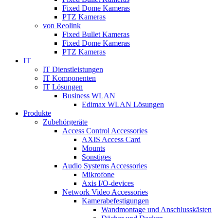
Fixed Dome Kameras
PTZ Kameras
von Reolink
Fixed Bullet Kameras
Fixed Dome Kameras
PTZ Kameras
IT
IT Dienstleistungen
IT Komponenten
IT Lösungen
Business WLAN
Edimax WLAN Lösungen
Produkte
Zubehörgeräte
Access Control Accessories
AXIS Access Card
Mounts
Sonstiges
Audio Systems Accessories
Mikrofone
Axis I/O-devices
Network Video Accessories
Kamerabefestigungen
Wandmontage und Anschlusskästen