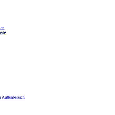
gen
erie
 Außenbereich