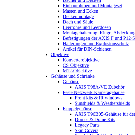
Dächer und Decken
Einbaurahmen und Montageset
Masten und Ecken
Deckenmontage
Dach und Säule
Leerrohre und Leerdosen
Montagehalterung, Ringe, Abdeckun
Befestigungen der AXIS F und P12-S
Halterungen und Explosionsschutz
Artikel für DIN-Schienen
Objektive
Konverterobjektive
CS-Objektive
M12-Objektive
Gehäuse und Schränke
Gehäuse
AXIS T98A-VE Zubehör
Feste Netzwerk-Kameragehäuse
Front kits & IR windows
Sunshields & Weathershields
Kuppelgehäuse
AXIS T96B05-Gehäuse für den
Domes & Dome Kits
Legacy Parts
Skin Covers