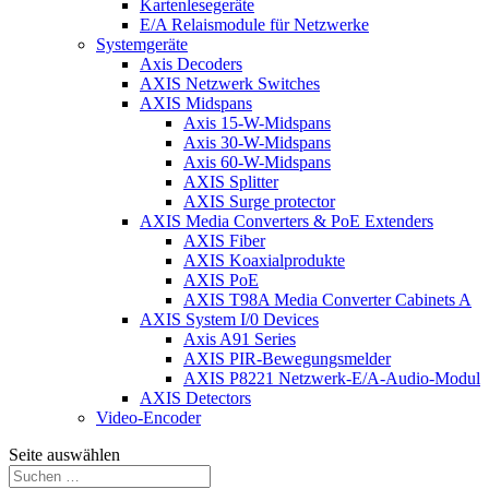
Kartenlesegeräte
E/A Relaismodule für Netzwerke
Systemgeräte
Axis Decoders
AXIS Netzwerk Switches
AXIS Midspans
Axis 15-W-Midspans
Axis 30-W-Midspans
Axis 60-W-Midspans
AXIS Splitter
AXIS Surge protector
AXIS Media Converters & PoE Extenders
AXIS Fiber
AXIS Koaxialprodukte
AXIS PoE
AXIS T98A Media Converter Cabinets A
AXIS System I/0 Devices
Axis A91 Series
AXIS PIR-Bewegungsmelder
AXIS P8221 Netzwerk-E/A-Audio-Modul
AXIS Detectors
Video-Encoder
Seite auswählen