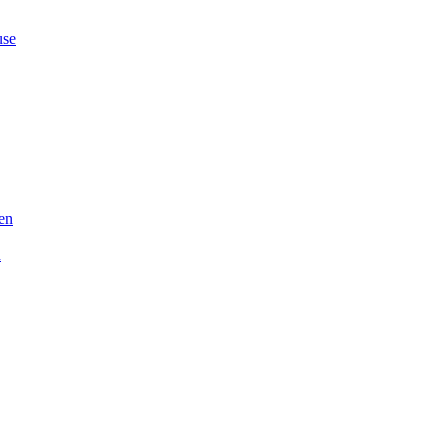
se
en
n