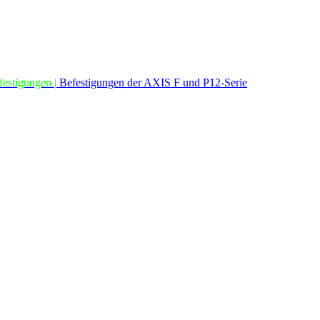
estigungen |
Befestigungen der AXIS F und P12-Serie