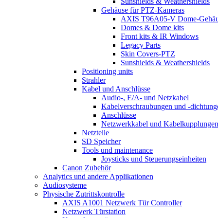
Sunshields & Weathershields
Gehäuse für PTZ-Kameras
AXIS T96A05-V Dome-Gehäu
Domes & Dome kits
Front kits & IR Windows
Legacy Parts
Skin Covers-PTZ
Sunshields & Weathershields
Positioning units
Strahler
Kabel und Anschlüsse
Audio-, E/A- und Netzkabel
Kabelverschraubungen und -dichtung
Anschlüsse
Netzwerkkabel und Kabelkupplunge
Netzteile
SD Speicher
Tools und maintenance
Joysticks und Steuerungseinheiten
Canon Zubehör
Analytics und andere Applikationen
Audiosysteme
Physische Zutrittskontrolle
AXIS A1001 Netzwerk Tür Controller
Netzwerk Türstation