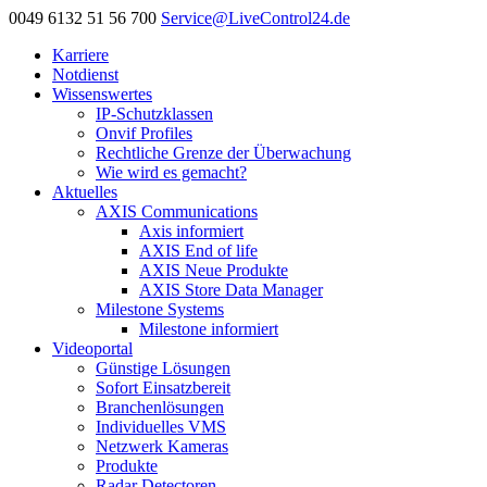
0049 6132 51 56 700
Service@LiveControl24.de
Karriere
Notdienst
Wissenswertes
IP-Schutzklassen
Onvif Profiles
Rechtliche Grenze der Überwachung
Wie wird es gemacht?
Aktuelles
AXIS Communications
Axis informiert
AXIS End of life
AXIS Neue Produkte
AXIS Store Data Manager
Milestone Systems
Milestone informiert
Videoportal
Günstige Lösungen
Sofort Einsatzbereit
Branchenlösungen
Individuelles VMS
Netzwerk Kameras
Produkte
Radar Detectoren