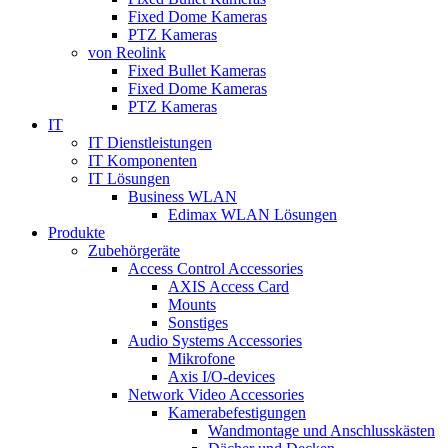
Fixed Dome Kameras
PTZ Kameras
von Reolink
Fixed Bullet Kameras
Fixed Dome Kameras
PTZ Kameras
IT
IT Dienstleistungen
IT Komponenten
IT Lösungen
Business WLAN
Edimax WLAN Lösungen
Produkte
Zubehörgeräte
Access Control Accessories
AXIS Access Card
Mounts
Sonstiges
Audio Systems Accessories
Mikrofone
Axis I/O-devices
Network Video Accessories
Kamerabefestigungen
Wandmontage und Anschlusskästen