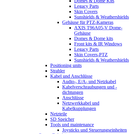
Domes & Dome Kits
Legacy Parts
Skin Covers
Sunshields & Weathershields
Gehäuse für PTZ-Kameras
AXIS T96A05-V Dome-
Gehäuse
Domes & Dome kits
Front kits & IR Windows
Legacy Parts
Skin Covers-PTZ
Sunshields & Weathershields
Positioning units
Strahler
Kabel und Anschlüsse
Audio-, E/A- und Netzkabel
Kabelverschraubungen und -
dichtungen
Anschlüsse
Netzwerkkabel und
Kabelkupplungen
Netzteile
SD Speicher
Tools und maintenance
Joysticks und Steuerungseinheiten