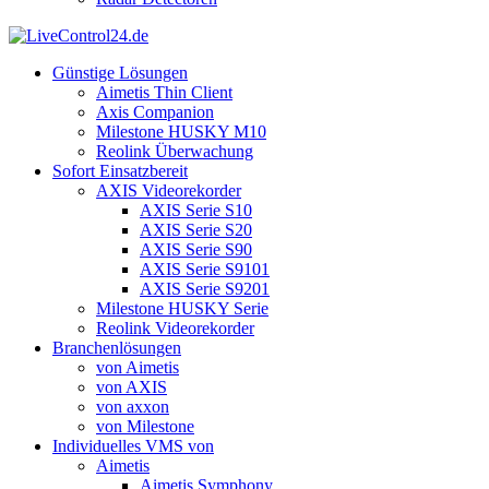
Günstige Lösungen
Aimetis Thin Client
Axis Companion
Milestone HUSKY M10
Reolink Überwachung
Sofort Einsatzbereit
AXIS Videorekorder
AXIS Serie S10
AXIS Serie S20
AXIS Serie S90
AXIS Serie S9101
AXIS Serie S9201
Milestone HUSKY Serie
Reolink Videorekorder
Branchenlösungen
von Aimetis
von AXIS
von axxon
von Milestone
Individuelles VMS von
Aimetis
Aimetis Symphony