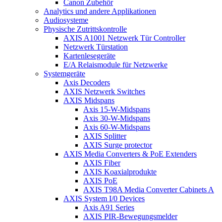
Canon Zubehör
Analytics und andere Applikationen
Audiosysteme
Physische Zutrittskontrolle
AXIS A1001 Netzwerk Tür Controller
Netzwerk Türstation
Kartenlesegeräte
E/A Relaismodule für Netzwerke
Systemgeräte
Axis Decoders
AXIS Netzwerk Switches
AXIS Midspans
Axis 15-W-Midspans
Axis 30-W-Midspans
Axis 60-W-Midspans
AXIS Splitter
AXIS Surge protector
AXIS Media Converters & PoE Extenders
AXIS Fiber
AXIS Koaxialprodukte
AXIS PoE
AXIS T98A Media Converter Cabinets A
AXIS System I/0 Devices
Axis A91 Series
AXIS PIR-Bewegungsmelder