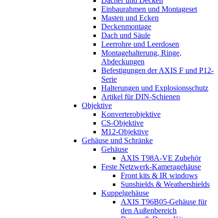
Dächer und Decken
Einbaurahmen und Montageset
Masten und Ecken
Deckenmontage
Dach und Säule
Leerrohre und Leerdosen
Montagehalterung, Ringe,
Abdeckungen
Befestigungen der AXIS F und P12-
Serie
Halterungen und Explosionsschutz
Artikel für DIN-Schienen
Objektive
Konverterobjektive
CS-Objektive
M12-Objektive
Gehäuse und Schränke
Gehäuse
AXIS T98A-VE Zubehör
Feste Netzwerk-Kameragehäuse
Front kits & IR windows
Sunshields & Weathershields
Kuppelgehäuse
AXIS T96B05-Gehäuse für
den Außenbereich