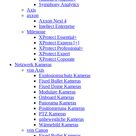
Symphony Analytics
Axis
axxon
Axxon Next 4
Intellect Enterprise
Milestone
XProtect Essential+
XProtect Express [+]
XProtect Professional+
XProtect Expert
XProtect Coporate
Netzwerk Kameras
von Axis
Explosionsschutz Kameras
Fixed Bullet Kameras
Fixed Dome Kameras
Modulare Kameras
Onboard Kameras
Panorama Kameras
Positionierung Kameras
PTZ Kameras
unbewegliche Kameras
Wärmebild Kameras
von Canon
Fixed Bullet Kameras